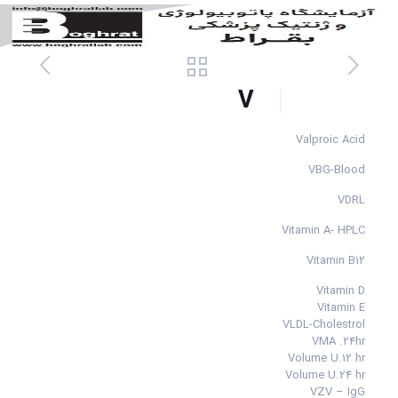
V
Valproic Acid
VBG-Blood
VDRL
Vitamin A- HPLC
Vitamin B12
Vitamin D
Vitamin E
VLDL-Cholestrol
VMA .24hr
Volume U.12 hr
Volume U.24 hr
VZV – IgG